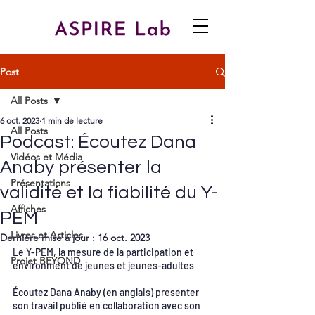
Post
All Posts
6 oct. 2023
1 min de lecture
All Posts
Podcast: Écoutez Dana
Vidéos et Média
Anaby présenter la
Présentations
validité et la fiabilité du Y-
Affiches
PEM
Livres et Articles
Dernière mise à jour :
16 oct. 2023
Le Y-PEM, la mesure de la participation et 
Projet BEYOND
environment de jeunes et jeunes-adultes 
Écoutez Dana Anaby (en anglais) presenter 
son travail publié en collaboration avec son 