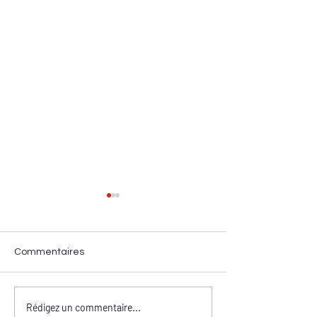
Commentaires
Améliorer la participation
Le développeme
Rédigez un commentaire...